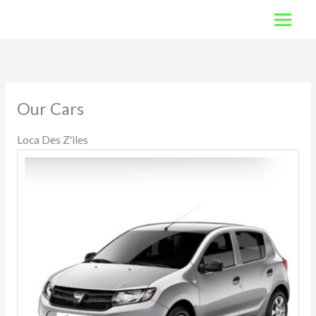
NEXT
Aller
Current
PAGE
au
Page
contenu
Our Cars
Loca Des Z'iles