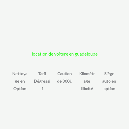
location de voiture en guadeloupe
Q
u
Nettoya
Tarif
Caution
Kilométr
Siège
e
ge en
Dégressi
de 800
€
age
auto en
v
Option
f
Illimité
option
o
u
s
r
e