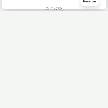
Réserver
L’offre est expirée.
7JJG+959,
Sainte-Anne 97180,
Guadeloupe
0690 81-3405
Services
- Location de véhicule
- Service Carte grise
- Service ANTS
- Marquage sur véhicule
- Photocopie - Reliure - Plastification